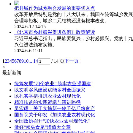
把县域作为城乡融合发展的重要切入点
改革开放后特别是党的十八大以来，我国在统筹城乡发展
合理等短板，城乡二元结构还没有根本改变。
2024-6-12 14:15
《北京市乡村振兴促进条例》政策解读
习近平总书记指出，民族要复兴，乡村必振兴。党的十九
兴促进法颁布实施。
2024-6-6 11:11
1
2
3
4
5
6
7
8
9
10
... 14
/ 14 页
下一页
<
最新新闻
统筹发展“四个农业” 筑牢农业强国建
以文明乡风建设赋能乡村全面振兴
以扎实举措推进农业农村现代化
精准扶贫的实践逻辑与演进路径
吴宏耀：关于实施新一轮千亿斤粮食产
国务院关于印发《加快农业农村现代化
全国政协召开“加快农业农村现代化”
做好“粮头食尾”增值大文章