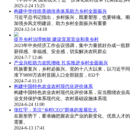
2025-2-24 15:25
构建中华传统美德传承体系助力乡村全面振兴
习近平总书记指出，乡村振兴，既要塑形，也要铸魂。阐
加强乡风文明建设、助力乡村全面振兴有重要
2024-12-14 14:18
提升乡村治理效能 建设宜居宜业和美乡村
2023年中央经济工作会议强调，集中力量抓好办成一
获得感、幸福感、安全感，切实解决农民群众
2024-7-7 12:46
产业兴旺助力农民增收 扎实推进乡村全面振兴
民族要复兴，乡村必振兴。党的十八大以来，以习近平同
准下9899万农村贫困人口全部脱贫，832个
2024-7-4 11:13
构建中国特色农业农村现代化评价体系
构建中国特色农业农村现代化评价体系，应当围绕农业高
业支持保护体系现代化、农村基础设施体系现
2024-6-24 11:00
张红宇：关注“乡村CEO”群体的发展壮大
在新形势下，要准确把握农业产业的新变化、优质人才的
需要。
2024-6-13 17:41