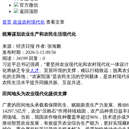
官方微信
返回顶部
首页
农业农村现代化
查看文章
统筹谋划农业生产和农民生活现代化
来源：经济日报
作者: 张海鹏
发布时期：2026-5-15 09:56
阅读：
34199
回复：
0
习近平总书记强调，“要坚持农业现代化和农村现代化一体设
化将缺乏专业
人才
、宜居环境的支撑，难以行稳致远；脱离农
化的主阵地；“农家院落”是农民生活的空间载体，是农村现代
农民生活水平提升同频共振、互促共进。
田间地头为农业现代化提供支撑
广袤的田间地头承载着保障民生、赋能新质生产力发展、推动绿
14297.5亿斤，农业“压舱石”作用持续稳固，农产品种类
用场域。当前，我国农作物良种覆盖率超过96%，技术进步
推动智慧农业发展，有效提升农业综合生产能力，更好实现藏