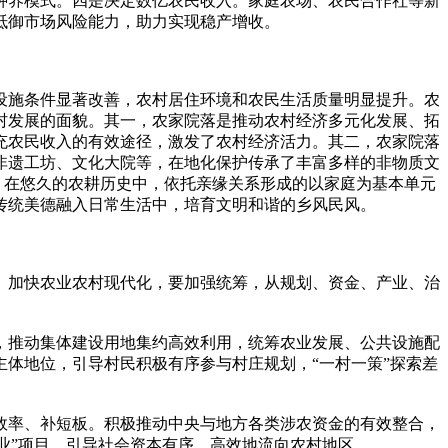
种养模式。四是决定数亿农民收入。家庭农场、农民合作社等新
抵御市场风险能力，助力实现稳产增收。
设施条件显著改善，农村居住环境和农民生活质量明显提升。农
村发展的面貌。其一，农家院落是推动农村经济多元化发展、拓
充农民收入的有效途径，激发了农村经济活力。其二，农家院落
非遗工坊、文化大院等，在地化保护传承了丰富多样的非物质文
。在悠久的农耕历史中，依托亲缘关系形成的以家庭为基本单元
传统美德融入日常生活中，培育文明和谐的乡风民风。
。加快农业农村现代化，要加强统筹，从规划、资金、产业、治
，推动集体建设用地集约高效利用，统筹农业发展、公共设施配
体地位，引导村民积极有序参与村庄规划，“一村一策”探索差
效率、补短板。积极推动中央与地方各类涉农资金的有效整合，
创业”项目，引导社会资本有序、高效地流向农村地区。