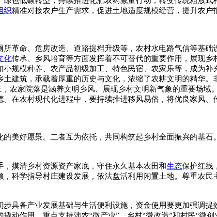
产绿色低碳转型，持续推进化肥农药减量行动，转变传统粗放式
组织
精准对接农户生产需求，促进土地适度规模经营，提升农户
厕所革命、危房改造、道路提档升级等，农村水电路气信等基础
文化
传承、乡风培育等方面发挥着不可替代的重要作用，展现乡
如小规模种养、农产品初级加工、特色民宿、农家乐等，成为补
乡土建筑，承载着厚重的历史与文化，浓缩了农耕文明的精华。
其三，农家院落是涵养文明乡风、展现乡村文明新气象的重要场域
德。在农村现代化进程中，要持续推进移风易俗，将优良家风、
化的美好愿景。二者互为依托，共同构筑起乡村全面振兴的基石
手，摸清乡村资源资产家底，守住永久基本农田和
生态
保护红线
领，科学指导村庄建设发展，依法盘活利用闲置土地。尊重农民主
初步具备产业发展基础与生活便利设施，资金使用要更加强调提
撬动作用，重点支持涉农“微产业”、乡村“微改造”和村民“微