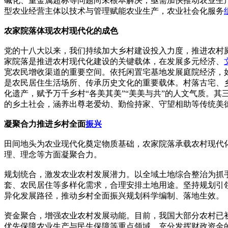
碱化、重金属超标等问题尚未根本解决，亟需加快推动农业生
型农业经营主体以技术与管理赋能农业生产，农业社会化服务
农家院落体现农村现代化的成色
党的十八大以来，我们持续加大乡村建设投入力度，推进农村
家院落是推进农村现代化建设的关键载体，在发展多元经济、
宽农民增收渠道的重要空间。依托闲置宅基地发展庭院经济，
是农民居住生活场所、传承历史文化的重要载体。村落古宅、
化遗产，赋予万千乡村“各美其美”“美美与共”的人文气质。
的乡土社会，涵养出尊老爱幼、勤俭持家、守望相助等传统美
凝聚合力推进乡村全面
振兴
田间地头为农业现代化奠定物质基础，农家院落承载农村现代
理、理念等方面凝聚合力。
规划统合，激发农业农村发展潜力。以全域土地综合整治为抓
套、农民居住等多样化需求，合理安排土地用途。坚持规划引
异化发展路径，推动乡村全面振兴规划科学编制、落地生效。
资金聚合，增强农业农村发展动能。目前，我国大部分农村已
优先保障农业生产与民生保障等重点领域。充分发挥财政资金的