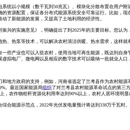
电系统以小规模（数千瓦到50兆瓦）、模块化分散布置在用户附
确的资源配置，保证各分布式能源系统安全可靠运行。比如，现
推动了新能源的发展，又提高了土地利用的经济性。
振兴的实施意见》，明确提出了到2025年的主要目标。您认为
地热、热泵等技术，可以解决农村清洁供暖、热水需求，这样就
有一些产业也可以入驻农村，使用当地可再生能源，既达到自身
展虚拟电厂、微电网以及相应的数字技术可以吸纳一批就业人口
和地方政府的支持，例如，河南省选定了兰考县作为农村能源革命
9%。最近国家能源局
组织
了对兰考县农村能源革命试点的第三
%以上，农作物秸秆资源化利用率达到90%以上，农村人居环境明
合能源示范点，2022年光伏发电量预计将达到338万千瓦时