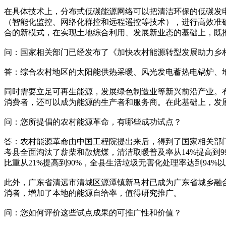
在具体技术上，分布式低碳能源网络可以把清洁环保的低碳发
（智能化监控、网络化群控和远程遥控等技术），进行高效准
合的新模式，在实现土地综合利用、发展新业态的基础上，既
问：国家相关部门已经发布了《加快农村能源转型发展助力乡村
答：综合农村地区的太阳能供热采暖、风光发电蓄热电锅炉、
同时需要立足可再生能源，发展绿色制造业等新兴前沿产业。
消费者，还可以成为能源的生产者和服务商。在此基础上，发
问：您所提倡的农村能源革命，有哪些成功试点？
答：农村能源革命由中国工程院提出来后，得到了国家相关部门
考县全面淘汰了薪柴和散烧煤，清洁取暖普及率从14%提高到9
比重从21%提高到90%，全县生活垃圾无害化处理率达到94
此外，广东省清远市清城区源潭镇新马村已成为广东省城乡融合综
消者，增加了本地的能源自给率，值得研究推广。
问：您如何评价这些试点成果的可推广性和价值？