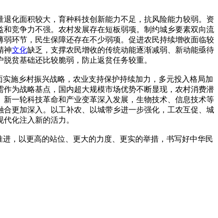
量退化面积较大，育种科技创新能力不足，抗风险能力较弱。资
益和竞争力不强。农村发展存在短板弱项。制约城乡要素双向流
薄弱环节，民生保障还存在不少弱项。促进农民持续增收面临较
精神
文化
缺乏，支撑农民增收的传统动能逐渐减弱、新动能亟待
户脱贫基础还比较脆弱，防止返贫任务较重。
面实施乡村振兴战略，农业支持保护持续加力，多元投入格局加
需作为战略基点，国内超大规模市场优势不断显现，农村消费潜
。新一轮科技革命和产业变革深入发展，生物技术、信息技术等
融合更加深入。以工补农、以城带乡进一步强化，工农互促、城
现代化注入新的活力。
推进，以更高的站位、更大的力度、更实的举措，书写好中华民