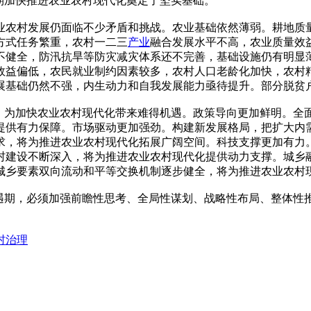
期加快推进农业农村现代化奠定了坚实基础。
业农村发展仍面临不少矛盾和挑战。农业基础依然薄弱。耕地质
方式任务繁重，农村一二三
产业
融合发展水平不高，农业质量效
不健全，防汛抗旱等防灾减灾体系还不完善，基础设施仍有明显
效益偏低，农民就业制约因素较多，农村人口老龄化加快，农村
展基础仍然不强，内生动力和自我发展能力亟待提升。部分脱贫
程，为加快农业农村现代化带来难得机遇。政策导向更加鲜明。全
提供有力保障。市场驱动更加强劲。构建新发展格局，把扩大内
求，将为推进农业农村现代化拓展广阔空间。科技支撑更加有力
村建设不断深入，将为推进农业农村现代化提供动力支撑。城乡
城乡要素双向流动和平等交换机制逐步健全，将为推进农业农村
机遇期，必须加强前瞻性思考、全局性谋划、战略性布局、整体性
村治理