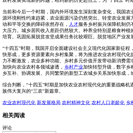
农村发展实现新的跨越，站到新的历史起点上，为“十四五”时
当前和今后一个时期，国内外环境发生深刻复杂变化，我国农
源环境刚性约束趋紧，农业面源污染仍然突出。转变农业发展
动和平等交换的障碍依然存在，
人才
服务乡村振兴保障机制仍
大压力。城乡居民收入差距仍然较大。种养业特别是粮食种植
培育。巩固拓展脱贫攻坚成果任务比较艰巨。脱贫地区产业发
“十四五”时期，我国开启全面建设社会主义现代化国家新征
快形成，更多资源要素向乡村集聚，将为推进农业农村现代化
力不断激发，农业多种功能、乡村多元价值开发带动新消费需
加快向农业农村各领域渗透，
乡村产业
加快转型升级，数字乡
乡互补、协调发展、共同繁荣的新型工农城乡关系加快形成，
综合判断，“十四五”时期是加快农业农村现代化的重要战略
族伟大复兴的“三农”新篇章。
农业农村现代化
新发展格局
农村精神文化
农村人口老龄化
乡
相关阅读
评论