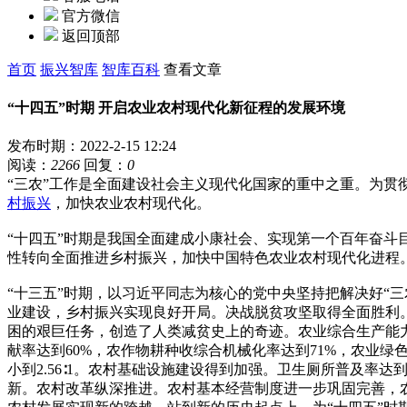
官方微信
返回顶部
首页
振兴智库
智库百科
查看文章
“十四五”时期 开启农业农村现代化新征程的发展环境
发布时期：2022-2-15 12:24
阅读：
2266
回复：
0
“三农”工作是全面建设社会主义现代化国家的重中之重。为贯
村
振兴
，加快农业农村现代化。
“十四五”时期是我国全面建成小康社会、实现第一个百年奋斗
性转向全面推进乡村振兴，加快中国特色农业农村现代化进程
“十三五”时期，以习近平同志为核心的党中央坚持把解决好“
业建设，乡村振兴实现良好开局。决战脱贫攻坚取得全面胜利。
困的艰巨任务，创造了人类减贫史上的奇迹。农业综合生产能力
献率达到60%，农作物耕种收综合机械化率达到71%，农业绿
小到2.56∶1。农村基础设施建设得到加强。卫生厕所普及率
新。农村改革纵深推进。农村基本经营制度进一步巩固完善，