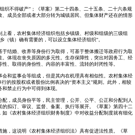
组织不得破产”；《草案》第二十四条、二十五条、二十六条规
收、成员全部或者大部分转为城镇居民、但集体财产还在的情形
别上看，农村集体经济组织包括乡镇级、村级和组级的三级组
乡（镇）确有需要的，可以设立集体经济组织”。
基于结婚、收养等身份行为取得，可基于整体搬迁等政府行为取
性。体现在丧失原因的多元性。生存保障性，突出对因务工、经
等性、取得的身份性、内容的丰富性、流转的封闭性等。
事会和监事会等组成，但是其内在机理具有相似性。农村集体经
行的按股权或者股份比例表决的“资本主义”规则。此外，相较
务和禁止行为中可得到体现。
分配，成员身份平等，民主管理，公开、公平、公正和分配到人
案的拟订、审议、监督、备案、执行等展开。《草案》第四十二
，如《农村集体经济组织财务制度》中对收益分配制度就有细化
措施，这说明《农村集体经济组织法》具有促进法性质。《草