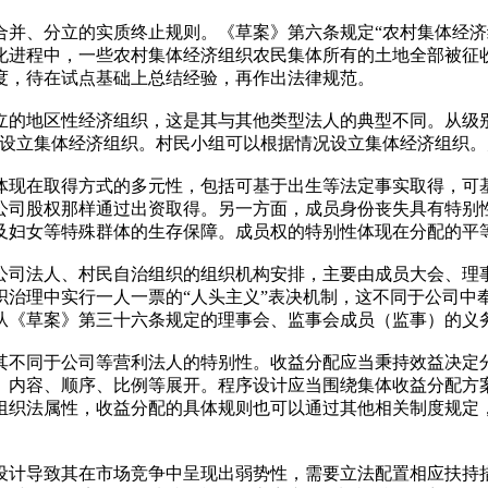
合并、分立的实质终止规则。《草案》第六条规定“农村集体经济
化进程中，一些农村集体经济组织农民集体所有的土地全部被征
度，待在试点基础上总结经验，再作出法律规范。
立的地区性经济组织，这是其与其他类型法人的典型不同。从级
当设立集体经济组织。村民小组可以根据情况设立集体经济组织。
体现在取得方式的多元性，包括可基于出生等法定事实取得，可
公司股权那样通过出资取得。另一方面，成员身份丧失具有特别
及妇女等特殊群体的生存保障。成员权的特别性体现在分配的平
公司法人、村民自治组织的组织机构安排，主要由成员大会、理
治理中实行一人一票的“人头主义”表决机制，这不同于公司中奉
从《草案》第三十六条规定的理事会、监事会成员（监事）的义
其不同于公司等营利法人的特别性。收益分配应当秉持效益决定
、内容、顺序、比例等展开。程序设计应当围绕集体收益分配方
组织法属性，收益分配的具体规则也可以通过其他相关制度规定
设计导致其在市场竞争中呈现出弱势性，需要立法配置相应扶持