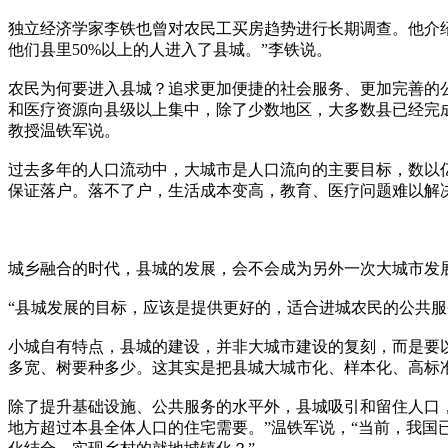
独立经济学家李铁也曾对农民工买房趋势进行长期调查。他介绍
他们县里50%以上的人进入了县城。”李铁说。
农民为何要进入县城？追求更加便捷的社会服务、更加完善的
和医疗资源向县级以上集中，除了少数地区，大多数县已经完
教授温铁军说。
过去多年的人口流动中，大城市是人口流向的主要目标，数以
保证落户。落不了户，生活成本变高，教育、医疗问题难以解
城乡融合的时代，县城的发展，会不会成为另外一次大城市发
“县城发展的目标，应该是提供更好的，适合进城农民的公共
小城自有特点，县城的建设，并非大城市建设的复刻，而是要
多宽、树要种多少。这其实是把县城大城市化、样本化、高标
除了提升基础设施、公共服务的水平外，县城吸引和留住人口
地方超过本县全体人口的住宅需要。”温铁军说，“当前，我