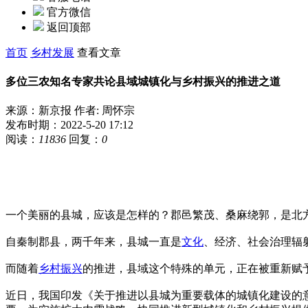
官方微信
返回顶部
首页
乡村发展
查看文章
多位三农知名专家共论县域城镇化与乡村振兴的推进之道
来源：新京报
作者: 周怀宗
发布时期：2022-5-20 17:12
阅读：
11836
回复：
0
一个美丽的县城，应该是怎样的？郡邑繁茂、桑麻绕郭，是北
自秦制郡县，两千年来，县城一直是
文化
、经济、社会治理辐
而随着
乡村
振兴
的推进，县域这个特殊的单元，正在被重新赋
近日，我国印发《关于推进以县城为重要载体的城镇化建设的