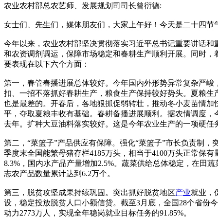
农业农村部总农艺师、发展规划司司长曾衍德:
女士们、先生们，媒体朋友们，大家上午好！今天是二十四节
今年以来，农业农村部坚决贯彻落实习近平总书记重要讲话和
和农资调剂调运，保障市场稳定和春耕生产顺利开展。同时，
要表现在以下六个方面：
第一，春管春播进展总体较好。今年国内外形势异常复杂严峻
扣、一招不落抓好春耕生产，粮食生产保持较好势头。夏粮生
也是最差的。开春后，各地狠抓促弱转壮，推动冬小麦苗情加快转
平，夺取夏粮丰收有基础。春耕备播进展顺利。据农情调度，今
去年。扩种大豆油料落实较好。这是今年农业生产的一项硬任
第二，“菜篮子”产品供应有保障。强化“菜篮子”市长负责制
季度末全国能繁母猪存栏4185万头，相当于4100万头正常保有
8.3%，国内水产品产量增加2.5%。蔬菜供给总体稳定，在田
志农产品数量累计达到6.2万个。
第三，脱贫攻坚成果持续巩固。突出抓好脱贫地区
产业
就业，
设，稳定投放脱贫人口小额信贷。截至3月底，全国28个省份今
动力2773万人，实现全年稳岗就业目标任务的91.85%。