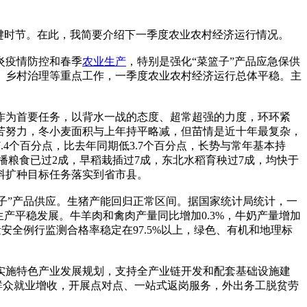
键时节。在此，我简要介绍下一季度农业农村经济运行情况。
炎疫情防控和春季
农业生产
，特别是强化“菜篮子”产品应急保供
、乡村治理等重点工作，一季度农业农村经济运行总体平稳。主
作为首要任务，以背水一战的态度、超常超强的力度，环环紧
苦努力，冬小麦面积与上年持平略减，但苗情是近十年最复杂，
.4个百分点，比去年同期低3.7个百分点，长势与常年基本持
播粮食已过2成，早稻栽插过7成，东北水稻育秧过7成，均快于
料扩种目标任务落实到省市县。
篮子”产品供应。生猪产能回归正常区间。据国家统计局统计，一
渔业生产平稳发展。牛羊肉和禽肉产量同比增加0.3%，牛奶产量增加
量安全例行监测合格率稳定在97.5%以上，绿色、有机和地理标
实施特色产业发展规划，支持全产业链开发和配套基础设施建
贫群众就业增收，开展点对点、一站式返岗服务，外出务工脱贫劳