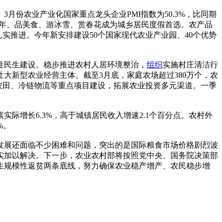
份农业产业化国家重点龙头企业PMI指数为50.3%，比同期
过大年、品美食、游冰雪、赏春花成为城乡居民度假首选。农产品
实推进。今年新安排建设50个国家现代农业产业园、40个优势
性民生建设。稳步推进农村人居环境整治，
组织
实施村庄清洁行
大新型农业经营主体。截至3月底，家庭农场超过380万个，农
标准农田、冷链物流等重点项目建设，拓展农业投资多元渠道。一季
际增长6.3%，高于城镇居民收入增速2.1个百分点。农村外
%。
发展还面临不少困难和问题，突出的是国际粮食市场价格剧烈波
实加以解决。下一步，农业农村部将按照党中央、国务院决策部
生规模性返贫两条底线，努力确保农业稳产增产、农民稳步增