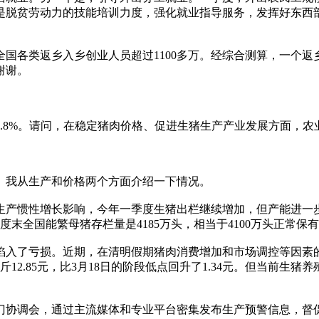
是脱贫劳动力的技能培训力度，强化就业指导服务，发挥好东西部
国各类返乡入乡创业人员超过1100多万。经综合测算，一个返乡
谢谢。
1.8%。请问，在稳定猪肉价格、促进生猪生产产业发展方面，
。我从生产和价格两个方面介绍一下情况。
生产惯性增长影响，今年一季度生猪出栏继续增加，但产能进一步优化
全国能繁母猪存栏量是4185万头，相当于4100万头正常保有
陷入了亏损。近期，在清明假期猪肉消费增加和市场调控等因素的
2.85元，比3月18日的阶段低点回升了1.34元。但当前生猪
门协调会，通过主流媒体和专业平台密集发布生产预警信息，督