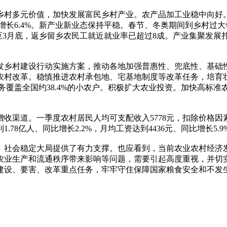
村多元价值，加快发展富民乡村产业。农产品加工业稳中向好。3月
比增长6.4%。新产业新业态保持平稳。春节、冬奥期间到乡村
至3月底，返乡留乡农民工就近就业率已超过8成。产业集聚发展扎
发乡村建设行动实施方案，推动各地加强普惠性、兜底性、基础
村改革。稳慎推进农村承包地、宅基地制度等改革任务，培育壮
，服务覆盖全国约38.4%的小农户。积极扩大农业投资。加快高
渠道。一季度农村居民人均可支配收入5778元，扣除价格因素实
8亿人、同比增长2.2%，月均工资达到4436元、同比增长5.9
、社会稳定大局提供了有力支撑。也应看到，当前农业农村经济
农业生产和流通秩序带来影响等问题，需要引起高度重视，并切
建设、要害、改革重点任务，牢牢守住保障国家粮食安全和不发