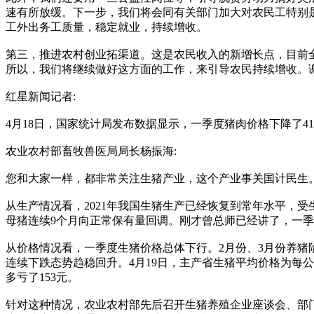
速有所放缓。下一步，我们将会同有关部门加大对农民工特别
工外出务工质量，稳定就业，持续增收。
第三，推进农村创业拓渠道。这是农民收入的新增长点，目前全
所以，我们将继续做好这方面的工作，来引导农民持续增收。
红星新闻记者:
4月18日，国家统计局发布数据显示，一季度猪肉价格下降了4
农业农村部畜牧兽医局局长杨振海:
您和大家一样，都非常关注生猪产业，这个产业事关国计民生
从生产情况看，2021年我国生猪生产已经恢复到常年水平，受
母猪连续9个月向正常保有量回调。刚才曾总师已经讲了，一季度末
从价格情况看，一季度生猪价格总体下行。2月份、3月份养猪
连续下跌态势趋稳回升。4月19日，主产省生猪平均价格为每公斤1
多亏了153元。
针对这种情况，农业农村部先后召开生猪养殖企业座谈会、部