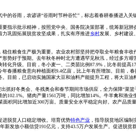
气中的谷雨，农谚讲“谷雨时节种谷忙”，标志着春耕春播进入关
重要指示批示精神，按照党中央、国务院决策部署，统筹新冠肺
着力巩固拓展脱贫攻坚成果，扎实有序推进
乡村
发展、乡村建设
，稳住粮食生产极为重要。农业农村部坚持把夺取全年粮食丰收
产形势好于预期。去年秋冬种时北方遭遇罕见秋汛，经过多方艰
化升级。目前，冬小麦一、二类苗比例87.9%，比冬前提高17
年春播粮食意向种植面积9.4亿亩，比上年有所增加。目前，春
务。目前，已启动实施国家大豆和油料产能提升工程，将大豆油
，突出抓好冬奥会、冬残奥会和春节期间市场供应，全力保障“菜
量的102.1%。猪肉产量1561万吨，同比增加14%。牛羊禽和
蔬菜面积同比增加近300万亩。质量安全水平稳定向好。农产品质
促进脱贫人口稳定增收。培育优势
特色产业
，指导脱贫地区编制
年新发放小额信贷191亿元，支持43.5万户发展生产。促进脱