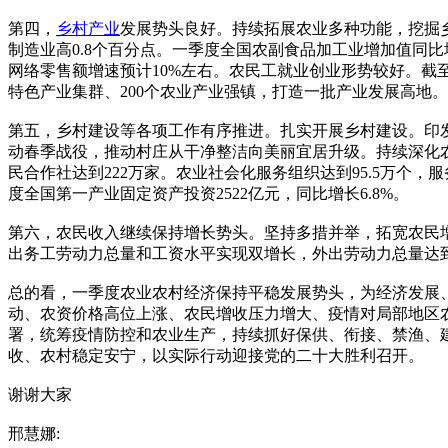
第四，
乡村产业
发展势头良好。持续拓展农业多种功能，挖掘乡
制造业高0.8个百分点。一季度全国农副食品加工业增加值同
网络零售额增速预计10%左右。农民工就业创业形势较好。截
特色产业集群、200个农业产业强镇，打造一批产业发展高地。
第五，乡村建设等各项工作有序推进。扎实开展乡村建设。印
动春季战役，推动村庄从干净整洁向美丽宜居升级。持续深化农
民合作社达到222万家。农业社会化服务组织达到95.5万个
度全国第一产业固定资产投资2522亿元，同比增长6.8%。
第六，农民收入继续保持增长势头。坚持多措并举，拓宽农民增收
出务工劳动力总量和工资水平实现双增长，外出劳动力总量达到1.7
总的看，一季度农业农村经济保持平稳发展势头，为经济发展
动、农资价格高位上涨、农民增收压力增大、疫情对局部地区
署，统筹疫情防控和农业生产，持续抓好保供、衔接、禁渔、
收、农村稳定安宁，以实际行动迎接党的二十大胜利召开。
谢谢大家
邢慧娜: