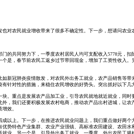
发也对农民就业增收带来了很多不确定性。下一步，想请问农业
的共同努力下，一季度农村居民人均可支配收入5778元，扣除物
一个是，春节前农民工返乡过节带回现金，增加了工资性收入。
比如新冠肺炎疫情散发，对农民外出务工就业，农产品销售等带
较有针对性的措施，来稳住农民增收的好势头。突出抓好以下几
一块。重点是发展农产品加工业，引导农民就地就近就业，同时
此外，我们还要积极发展农村电商，推动农产品出村进城，让农
质增效。
四成以上。下一步，在推进农民就业问题上，我们重点做好两个
有优势特色产业集群、农业产业强镇、高标准农田建设、农田水
就业。另一个是，引导外出务工就业。一季度，外出农民工规模达