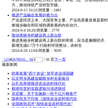
力，推动传统产业转型升级。
2024-9-13 10:22
/
浏览量：2481
推进产业融合发展的着力点
产业是经济之本、大国竞争之要。产业高质量发展是新时
推城乡融合和区域协调发展的内在动力。
2024-9-4 18:26
/
浏览量：2779
推动美丽乡村建设再上新台阶
推进美丽乡村建设再上新台阶的举措，应当是兼顾经济、
新增完成6.7万个行政村环境整治，农村生
2024-8-26 12:04
/
浏览量：3029
1
2
3
4
5
6
7
8
9
10
... 56
/ 56 页
下一页
最新新闻
统筹发展“四个农业” 筑牢农业强国建
以文明乡风建设赋能乡村全面振兴
以扎实举措推进农业农村现代化
精准扶贫的实践逻辑与演进路径
吴宏耀：关于实施新一轮千亿斤粮食产
国务院关于印发《加快农业农村现代化
全国政协召开“加快农业农村现代化”