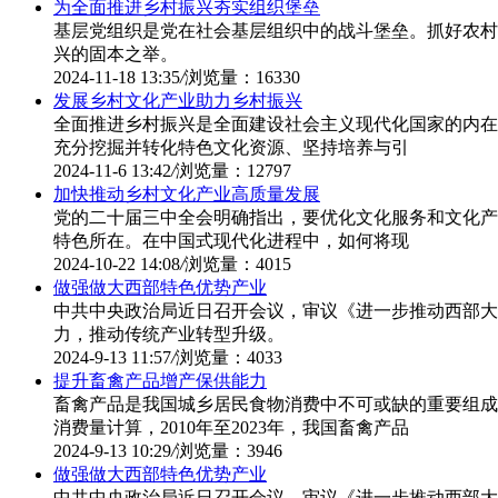
为全面推进乡村振兴夯实组织堡垒
基层党组织是党在社会基层组织中的战斗堡垒。抓好农村
兴的固本之举。
2024-11-18 13:35
/
浏览量：16330
发展乡村文化产业助力乡村振兴
全面推进乡村振兴是全面建设社会主义现代化国家的内在
充分挖掘并转化特色文化资源、坚持培养与引
2024-11-6 13:42
/
浏览量：12797
加快推动乡村文化产业高质量发展
党的二十届三中全会明确指出，要优化文化服务和文化产
特色所在。在中国式现代化进程中，如何将现
2024-10-22 14:08
/
浏览量：4015
做强做大西部特色优势产业
中共中央政治局近日召开会议，审议《进一步推动西部大
力，推动传统产业转型升级。
2024-9-13 11:57
/
浏览量：4033
提升畜禽产品增产保供能力
畜禽产品是我国城乡居民食物消费中不可或缺的重要组成
消费量计算，2010年至2023年，我国畜禽产品
2024-9-13 10:29
/
浏览量：3946
做强做大西部特色优势产业
中共中央政治局近日召开会议，审议《进一步推动西部大