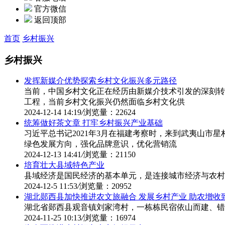
官方微信
返回顶部
首页
乡村振兴
乡村振兴
发挥新媒介优势探索乡村文化振兴多元路径
当前，中国乡村文化正在经历由新媒介技术引发的深刻转
工程，当前乡村文化振兴仍然面临乡村文化供
2024-12-14 14:19
/
浏览量：22624
统筹做好茶文章 打牢乡村振兴产业基础
习近平总书记2021年3月在福建考察时，来到武夷山
绿色发展方向，强化品牌意识，优化营销流
2024-12-13 14:41
/
浏览量：21150
培育壮大县域特色产业
县域经济是国民经济的基本单元，是连接城市经济与农村
2024-12-5 11:53
/
浏览量：20952
湖北郧西县加快推进农文旅融合 发展乡村产业 助农增收
湖北省郧西县观音镇刘家湾村，一栋栋民宿依山而建、错落
2024-11-25 10:13
/
浏览量：16974