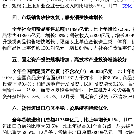
份，规模以上服务业企业营业收入同比增长8.5%。其中，
文化
四、市场销售较快恢复，服务消费快速增长
全年社会消费品零售总额471495亿元，比上年增长7.2%。
品零售418605亿元，增长5.8%；餐饮收入52890亿元，增
升级类商品销售较快增长，限额以上单位金银珠宝类，体育、娱乐用品
物商品网上零售额130174亿元，增长8.4%，占社会消费品零售
五、固定资产投资规模增加，高技术产业投资增势较好
全年全国固定资产投资（不含农户）503036亿元，比上年增
9.6%。全国商品房销售面积111735万平方米，下降8.5%；商
投资下降0.4%；扣除房地产开发投资，民间投资增长9.2%。高
制造业中，航空、航天器及设备制造业，计算机及办公设备制造业
资分别增长31.8%、29.2%。12月份，固定资产投资（不含农户
六、货物进出口总体平稳，贸易结构持续优化
全年货物进出口总额417568亿元，比上年增长0.2%。
其中
进出口总额的比重为53.5%，比上年提高3.1个百分点。对共建
的比重为58.6%。12月份，货物进出口总额38098亿元，同比增长2