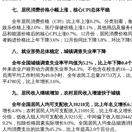
七、居民消费价格小幅上涨，核心CPI总体平稳
全年居民消费价格（CPI）比上年上涨0.2%。分类别看，食品
娱乐价格上涨2.0%，医疗保健价格上涨1.1%，其他用品及服务价
品和能源价格后的核心CPI上涨0.7%。12月份，居民消费价格同
者购进价格比上年下降3.6%；12月份同比下降3.8%，环比下降0
八、就业形势总体稳定，城镇调查失业率下降
全年全国城镇调查失业率平均值为5.2%，比上年下降0.4
外来农业户籍劳动力调查失业率为4.3%。不包含在校生的16—24岁
员周平均工作时间为49.0小时。全年农民工总量29753万人，比上
平4780元，比上年增长3.6%。
九、居民收入继续增加，农村居民收入增速快于城镇
全年全国居民人均可支配收入39218元，比上年名义增长6.
增长4.8%；农村居民人均可支配收入21691元，比上年名义增
分组，低收入组人均可支配收入9215元，中间偏下收入组20442
9.2%，扣除价格因素实际增长9.0%。全国居民人均食品烟酒消
人均消费支出的比重为45.2%，比上年提高2.0个百分点。