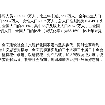
员）140967万人，比上年末减少208万人。全年出生人口
2032万人，女性人口68935万人，总人口性别比为104.49（以
占全国人口的21.1%，其中65岁及以上人口21676万人，占全国
；城镇人口占全国人口的比重（城镇化率）为66.16%，比上年末提
，全面建设社会主义现代化国家迈出坚实步伐。同时也要看到，
会主义思想为指导，全面贯彻落实党的二十大和二十届二中全会
，坚持稳中求进、以进促稳、先立后破，加大宏观调控力度，统
防范化解风险、改善社会预期，巩固和增强经济回升向好态势，