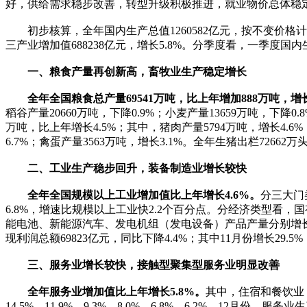
好，供给需求稳步改善，转型升级积极推进，就业物价总体稳
初步核算，全年国内生产总值1260582亿元，按不变价格计
三产业增加值688238亿元，增长5.8%。分季度看，一季度国内
一、粮食产量再创新高，畜牧业生产稳定增长
全年全国粮食总产量69541万吨，比上年增加888万吨，增长
稻谷产量20660万吨，下降0.9%；小麦产量13659万吨，下降0.
万吨，比上年增长4.5%；其中，猪肉产量5794万吨，增长4.6%
6.7%；禽蛋产量3563万吨，增长3.1%。全年生猪出栏72662万
二、工业生产稳步回升，装备制造业增长较快
全年全国规模以上工业增加值比上年增长4.6%。
分三大门
6.8%，增速比规模以上工业快2.2个百分点。分经济类型看，国
能电池、新能源汽车、发电机组（发电设备）产品产量分别增长54.0
现利润总额69823亿元，同比下降4.4%；其中11月份增长29.
三、服务业增长较快，接触型聚集型服务业明显改善
全年服务业增加值比上年增长5.8%。
其中，住宿和餐饮业
14.5%、11.9%、9.3%、8.0%、6.8%、6.2%。12