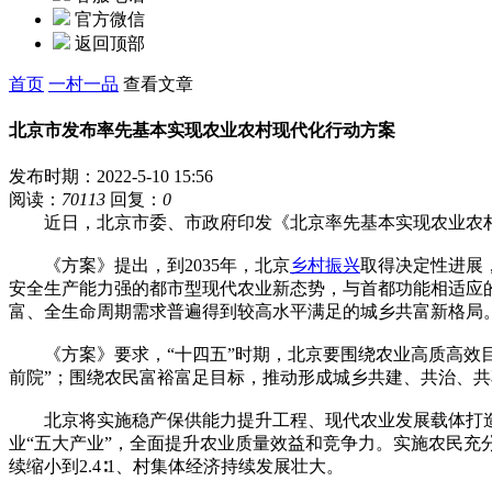
官方微信
返回顶部
首页
一村一品
查看文章
北京市发布率先基本实现农业农村现代化行动方案
发布时期：2022-5-10 15:56
阅读：
70113
回复：
0
近日，北京市委、市政府印发《北京率先基本实现农业农村
《方案》提出，到2035年，北京
乡村
振兴
取得决定性进展
安全生产能力强的都市型现代农业新态势，与首都功能相适应
富、全生命周期需求普遍得到较高水平满足的城乡共富新格局
《方案》要求，“十四五”时期，北京要围绕农业高质高效目标
前院”；围绕农民富裕富足目标，推动形成城乡共建、共治、
北京将实施稳产保供能力提升工程、现代农业发展载体打造工
业“五大产业”，全面提升农业质量效益和竞争力。实施农民充
续缩小到2.4∶1、村集体经济持续发展壮大。