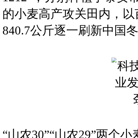
的小麦高产攻关田内，以亩产
840.7公斤逐一刷新中
“山农30”“山农29”两