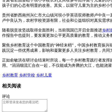
甘肃省宕昌县磑子坝小学校长刘义兵在多年陪伴留守儿童的办
孩子们的心态有明显的改善。其实，以留守儿童为主的乡村小
贵州省黔西南州兴仁市大山镇河坝小学英语双师教师卢中良一
卢中良认为，农村学校资源有限，社会和公益组织对真实需求
随着脱贫攻坚战取得全面胜利，当前我国已开启全面推进
乡村
作报告中也提到，要发展更加公平更高质量的教育，推动义务
聚焦乡村教育这个中国教育的“神经末梢”，中国乡村教育振
践沉淀一些优秀成果，影响和凝聚更多人关注乡村教育，共同
正如俞敏洪在研讨会结束时所说，每一个乡村教育践行者发挥
用。“涓涓细流汇合在一起，不仅能成为奔腾的大江，也能浇灌
乡村教育
乡村学校
乡村儿童
相关阅读
评论