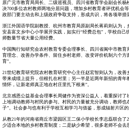
原广元市教育局局长、二级巡视员、四川省教育学会副会长杨
决700多位农村教师两地分居问题，增加乡村教育者评优机会
政部门要主动去和上级政府争取支持，形成共识，将各项举措
浙江外国语学院副教授、杭州市教育局原副局长蒋莉则认为，
安县富文乡中心小学展开实践，如实行“经费总包”，学校自己
师数量节省大量公用经费。
中国陶行知研究会农村教育专委会理事长、四川省阆中市教育
育理念、改善办学条件、留住乡村老师、改变评价机制六个方面
育”。
21世纪教育研究院农村教育研究中心主任赵宏智则认为，改
带来成绩上提升，但根扎在村里；另一半是近两年新招的青年
情怀，让新老师真正地在村庄里扎下根来”。
北京感恩公益基金会理事长周健作为资深公益人，着重探讨了社
上地调动教师与村民的参与。村民的力量被充分调动，教师也
子”。社会参与也有利于学校互相学习与借鉴，形成辐射片区的
从教21年的河南省商丘市梁园区王二保小学校长李志磊联合了
少适合本地的乡村教育制度；二是缺少希望，很多老师不会去