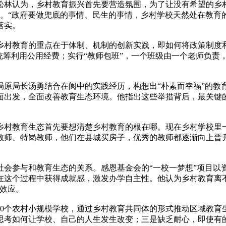
松林认为，乡村教育振兴首先要营造氛围，为了让没有希望的乡
等。“政府要做兜底的事情、民生的事情，乡村学校天然处在教育
落实。
乡村教育的重点在于体制、机制的创新实践，即如何将政策制度
统筹利用公用经费；实行“教师包班”，一个班级由一个老师负责
局原局长汤勇结合在阆中的实践经历，构想出“朴素而幸福”的教
出发，全面改善教育生态环境。他指出这些举措背后，最关键的
善乡村教育生态首先要想清楚乡村教育的根在哪。现在乡村学校里
教师、特岗教师，他们在县城买房子，优秀的教师都逐渐向上晋
会参与和教育生态的关系。感恩基金会的“一校一梦想”项目以
在这个过程中获得成就感，激发办学自主性。他认为乡村教育离
效应。
20个农村小规模学校，通过乡村教育共同体的形式推动区域教
思考如何让学校、自己的人生发生改变；三是缺乏耐心，即使有