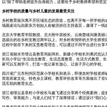
以“除了帮助老师提升自身能力，还要给予乡村教师希望和坚定
乡村学校的质量与乡村儿童的发展最受关注
乡村教育振兴离不开区域生态的营造，也离不开每一所学校的
场圆桌论坛由新东方创始人俞敏洪担任主持嘉宾，邀请了一线
北京大学教育学院教授、北大附中原校长、云南楚雄兴隆美丽
选拔出的在乡村支教过两年以上、对乡村有情怀的大学生师资
过程中留存下来的宝贵教育理念，可以通过不同平台进行分享
浙江省丽水市缙云县教育局副局长、新建小学校长刘勇武也认
长坑小学以“生活信念教育、生活态度教育、生活方式教育、
家可以互相学习，打造一批让家长放心、让孩子开心的学校。
四川省广元市利州区范家小学校长则表示，即便农村学校老师确
营造班家文化、特色乡土课程、教育评价改革等方面做出了尝
流互助的教育生态。
浙江省缙云县章村小学校长马鑫飞通过分享两个经典案例，提
写作、审美能力，与老人们结下了深厚情谊；通过设计“我们