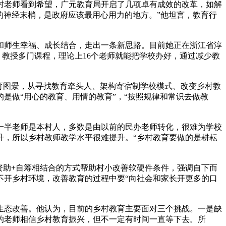
村老师看到希望，广元教育局开启了几项卓有成效的改革，如解
的神经末梢，是政府应该最用心用力的地方。”他坦言，教育行
和师生幸福、成长结合，走出一条新思路。目前她正在浙江省淳
，教授多门课程，理论上16个老师就能把学校办好，通过减少教
育图景，从寻找教育牵头人、架构寄宿制学校模式、改变乡村教
是做“用心的教育、用情的教育”，“按照规律和常识去做教
一半老师是本村人，多数是由以前的民办老师转化，很难为学校
升，所以乡村教师教学水平很难提升。“乡村教育要做的是耕耘
资助+自筹相结合的方式帮助村小改善软硬件条件，强调自下而
不开乡村环境，改善教育的过程中要“向社会和家长开更多的口
育生态改善。他认为，目前的乡村教育主要面对三个挑战。一是缺
的老师相信乡村教育振兴，但不一定有时间一直等下去。所