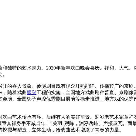
蕴和独特的艺术魅力。2020年新年戏曲晚会喜庆、祥和、大气
会。
兴旺的喜人景象。参演剧目既有观众耳熟能详、传播较广的京剧
来，随着戏曲
振兴
工程的实施，全国地方戏曲剧种普查、京剧像
方会演、全国梆子声腔优秀剧目展演等稳步推进，地方戏的保护
戏曲艺术传承有序、后继有人的美好前景。84岁老艺术家童祥苓
术家章其祥身手不减当年，“关羽”观阵，渊渟岳峙、声振屋瓦。而
的挖掘与塑造，立体生动，给戏曲艺术增添了青春的力量。