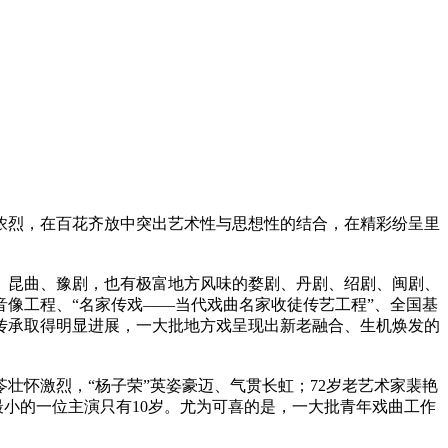
、浓烈，在百花齐放中突出艺术性与思想性的结合，在精彩纷呈里
、昆曲、豫剧，也有极富地方风味的婺剧、丹剧、绍剧、闽剧、
音像工程、“名家传戏——当代戏曲名家收徒传艺工程”、全国基
传承取得明显进展，一大批地方戏呈现出新老融合、生机焕发的
壮怀激烈，“杨子荣”英姿豪迈、气贯长虹；72岁老艺术家裴艳
最小的一位主演只有10岁。尤为可喜的是，一大批青年戏曲工作