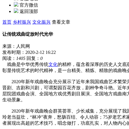
官方微信
返回顶部
首页
乡村振兴
文化振兴
查看文章
让传统戏曲绽放时代光华
来源：人民网
发布时期：2020-2-12 16:22
阅读：
1405
回复：
0
戏曲是中华优秀传统
文化
的精粹，蕴含着深厚的历史人文底
彰显传统艺术的时代精神，是一台精美、精炼、精致的戏曲晚
2020年新年戏曲晚会充分展示了近年来我国戏曲艺术繁荣
晋剧、吉剧和川剧，可谓梨园百花齐放，剧种争奇斗艳。近年
层院团戏曲会演、全国地方戏优秀剧目展演、全国地方戏曲南
生动景象。
2020年新年戏曲晚会群英荟萃、少长咸集，充分展现了我国
玲老当益壮，“林冲”夜奔，愁肠百结、令人动容；75岁老艺
者展现出高超的艺术技巧，唱念做打，功底扎实，对人物内心