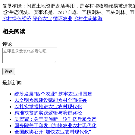
复垦植绿：闲置土地资源盘活再用，是乡村增收增绿易被遗忘
照“生态优先、实事求是、农户自愿、宜耕则耕、宜林则林、
乡村绿色经济
绿色农业
循环农业
乡村生态旅游
相关阅读
评论
评论
最新新闻
统筹发展“四个农业” 筑牢农业强国建
以文明乡风建设赋能乡村全面振兴
以扎实举措推进农业农村现代化
精准扶贫的实践逻辑与演进路径
吴宏耀：关于实施新一轮千亿斤粮食产
国务院关于印发《加快农业农村现代化
全国政协召开“加快农业农村现代化”