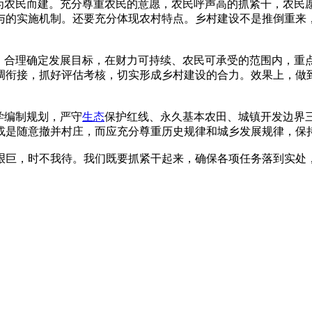
设为农民而建。充分尊重农民的意愿，农民呼声高的抓紧干，农民
与的实施机制。还要充分体现农村特点。乡村建设不是推倒重来
。合理确定发展目标，在财力可持续、农民可承受的范围内，重点
调衔接，抓好评估考核，切实形成乡村建设的合力。效果上，做
学编制规划，严守
生态
保护红线、永久基本农田、城镇开发边界三
或是随意撤并村庄，而应充分尊重历史规律和城乡发展规律，保
务艰巨，时不我待。我们既要抓紧干起来，确保各项任务落到实