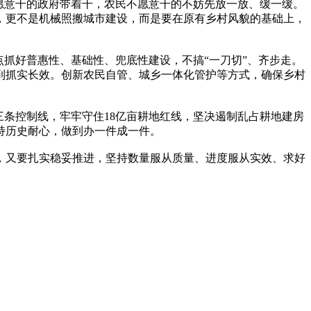
愿意干的政府带着干，农民不愿意干的不妨先放一放、缓一缓。
，更不是机械照搬城市建设，而是要在原有乡村风貌的基础上，
抓好普惠性、基础性、兜底性建设，不搞“一刀切”、齐步走。
到抓实长效。创新农民自管、城乡一体化管护等方式，确保乡村
条控制线，牢牢守住18亿亩耕地红线，坚决遏制乱占耕地建房
持历史耐心，做到办一件成一件。
处，又要扎实稳妥推进，坚持数量服从质量、进度服从实效、求好