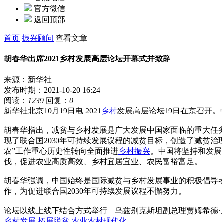
官方微信
返回顶部
首页
振兴顾问
查看文章
胡春华出席2021乡村发展高层论坛开幕式并致辞
来源：新华社
发布时期：2021-10-20 16:24
阅读：
1239
回复：
0
新华社北京10月19日电 2021
乡村
发展高层论坛19日在京召开
胡春华指出，减贫与乡村发展是广大发展中国家面临的重大任
现了联合国2030年可持续发展议程的减贫目标，创造了减贫
农”工作重心历史性转向全面推进
乡村
振兴
。中国将坚持和发展
伐，促进农业高质高效、乡村宜居宜业、农民富裕富足。
胡春华强调，中国始终是国际减贫与乡村发展事业的积极倡导
作，为促进联合国2030年可持续发展议程不懈努力。
论坛以线上线下结合方式举行，乌兹别克斯坦副总理贾姆希德
乡村发展
拓展脱贫
农业农村现代化